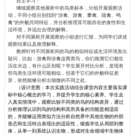
自主学习：
继续观察其他展柜中的鸟类标本，分组开展观察活
动，不同小组分别找到“涉禽、游禽、攀禽、陆禽、鸣
禽”的外貌共同特征，并分析推理其可能存在的食性和生
活环境，并说出合理的解释。
对不同展柜开展观察的小组进行汇报，为同学们讲述
观察结果以及推理解释。
教师针对不同展柜间的鸟的相似特征或生活环境发出
疑问，比如：游禽和涉禽这两类鸟，你们推测它们都生
活在水边，有什么区别呢？学生展开对比分析，发现有
些鸟类生活环境可能相似，但基于它们的外貌特征差
异，依然能够分析出细微的不同之处。
（设计意图：
本次实践活动结合课堂内容主要落实课
标中核心概念的学习，并提升学生的核心素养。学生走
入真实情境中，观察比较不同类的鸟的结构差异，通过
分析推理认识到鸟的结构和其所具备的功能是相适应
的，并能够运用类似方法分析自然界中其他生物的外部
形态和生活特点表现出的适应性，锻炼学生从局部到整
体，从单一到系统认识生物，形成对生命领域中生物体