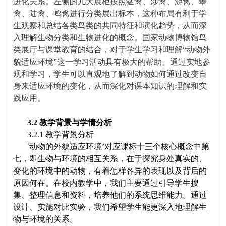
进化关系。左侧的几大展柜按照猛禽、涉禽、游禽、攀
禽、陆禽、鸣禽进行分类展出标本，这种布局有利于学
生观察和总结各类鸟类的共同特征和演化趋势，从而深
入理解生物分类和生物进化的概念。国家动物博物馆鸟
类展厅与课堂教育的结合，对于学生学习和理解“动物外
貌适应环境”这一学习活动具有极大的帮助。通过实地参
观和学习，学生可以直观地了解到动物如何通过改变自
身来适应环境的变化，从而深化对课本知识的理解和实
践应用。
3.2
教学背景
与
学情分析
3.2.1
教学背景分析
‘
动物的外貌适应环境’
对应课标十三个核心概念中第
七，即生物与环境的相互关系
，
在于探究身处真实的、
变化的环境中的动物，有着怎样各异的表现以及背后的
原因何在
。
在校内教学中，我们主要通过引导学生搜
集、整理信息和资料，培养他们的系统思维能力。通过
设计、
实施对比实验，我们希望学生能更深入地理解生
物与环境的关系。