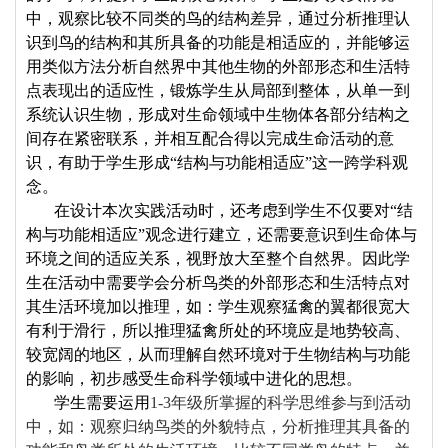
中，观察比较不同类的鸟的结构差异，通过分析推理认
识到鸟的结构和其所具备的功能是相适应的，并能够运
用类似方法分析自然界中其他生物的外部形态和生活特
点表现出的适应性，锻炼学生从局部到整体，从单一到
系统认识生物，形成对生命领域中生物体各部分结构之
间存在紧密联系，并相互配合得以完成生命活动的意
识，有助于学生形成“结构与功能相适应”这一跨学科观
念。
在设计本次实践活动时，还考虑到学生不仅要对“结
构与功能相适应”观念进行建立，还需要意识到生命体与
环境之间的适应关系，视野放大至整个自然界。因此学
生在活动中需要学会分析鸟类的外部形态和生活特点对
其生活环境加以推理，如：学生观察猛禽的翼都很宽大
有利于滑行，所以推理猛禽所处的环境应是地势较高、
较宽阔的地区，从而理解自然环境对于生物结构与功能
的影响，初步感受生命科学领域中进化的思想。
学生需要运用
1-3
年级所掌握的科学思维参与到活动
中，如：观察归纳鸟类的外貌特点，分析推理其具备的