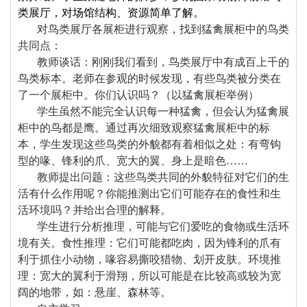
类展厅，对场馆结构、资源简单了解。
对鸟类展厅各展柜进行观察，找到猛禽展柜中的鸟类
共同点：
教师谈话：刚刚我们看到，鸟类展厅中有成百上千的
鸟类标本。老师在参观的时候发现，有些鸟类被分类在
了一个展柜中。你们认识吗？（以猛禽展柜举例）
学生虽然不能完全认识每一种猛禽，但会认为猛禽展
柜中的鸟都是鹰。通过再次细致观察猛禽展柜中的标
本，学生发现这些鸟类的外貌都有着相似之处：有弯钩
型的喙、锋利的爪、宽大的翼、身上是暗色……
教师提出问题：这些鸟类共同的外貌特征对它们的生
活有什么作用呢？你能推测出它们可能存在的食性和生
活环境吗？并给出合理的解释。
学生进行分析推理，可能与它们爱吃的食物或生活环
境有关。食性推理：它们可能都吃肉，因为锋利的爪有
利于抓住小动物，喙容易撕咬猎物、划开皮肤。环境推
理：宽大的翼利于滑翔，所以可能是在比较高或较为宽
阔的地带，如：悬崖、森林等。