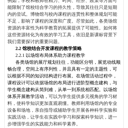
例如，学校和教师在精力、时间、经济、政策等方面可
能限制了馆校结合学习的持久性，导致其往往只是短期
内的尝试。博物馆与校内课程的连贯性和整体规划可能
不足，影响了课程的深度和广度。尽管如此，各类场馆
资源的丰富性为科学教育的拓展提供了可能性。如何将
这些资源转化为有效的学习工具，依旧是新课标背景下
我们需要探讨的重要问题。
2.2
馆校结合开发课程的教学策略
2.2.1
以场馆布局体系助力课程教学
各类场馆的展厅规划往往，功能区分明，展览动线顺
畅合理，空间上有序列性，并且具有一定的主题性，可
以根据不同的知识结构进行布展。在场馆活动过程中，
课程设计可以依据场馆的布局进行进阶型概念建构，与
学生概念建构从简到难，从单一到系统相匹配。以场馆
体系开展教学活动，
可以
为学生提供多元视角的学习材
料，使科学知识更加直观易懂。教师利用场馆内的专业
设备和场地，亲自指导或辅助学生开展各种科学实验和
实践活动，让学生在实践中学习和探索科学知识，进一
步增强学生的实践能力和科学素养。