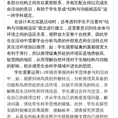
各部分结构之间存在紧密联系，并相互配合得以完成生
命活动的意识，有助于学生形成“结构与功能相适应”这
一跨学科观念。
在设计本次实践活动时，还考虑到学生不仅要对“结
构与功能相适应”观念进行建立，还需要意识到生命体与
环境之间的适应关系，视野放大至整个自然界。因此学
生在活动中需要学会分析鸟类的外部形态和生活特点对
其生活环境加以推理，如：学生观察猛禽的翼都很宽大
有利于滑行，所以推理猛禽所处的环境应是地势较高、
较宽阔的地区，从而理解自然环境对于生物结构与功能
的影响，初步感受生命科学领域中进化的思想。
学生需要运用
1-3
年级所掌握的科学思维参与到活动
中，如：观察归纳鸟类的外貌特点，分析推理其具备的
功能和鸟类所处的生活环境，比较不同类鸟的特点，并
解释其生活特性和环境信息。学生通过合作与交流，外
化自己的推理过程，并从学生自己的角度发现问题，解
决问题，强化学生科学思维的锻炼。此外，学生在探究
实践时能够近距离观察、接触标本，调查探究所需信
息，从真实的标本而非图片中获取能够支撑自己猜想的