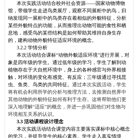
本次实践活动
结合校外社会资源——国家动物博物
馆，带领学生走进鸟类展厅，观察不同展柜中的鸟，归
纳发现同一展柜中的鸟类存在着相似的外貌特征，分析
某些外貌特点的功能，从而推理出动物可能的食性和栖
息地，感受鸟的某些结构是如何帮助其维持自身生存
的，建构动物外貌特征适应环境的概念。
3.2.2
学情分析
本次活动结合课标“动物外貌适应环境”进行开展，对
象是四年级的学生。
通过低年级的学习，学生了解到动
植物存在于大自然环境中，身上的各种感官与外界相接
触，对环境的变化有感觉、有反应；三年级通过寻找昆
虫、鱼类、鸟类的共同特征。
通过本次实践活动，学生
将有机会利用所学的分析与推理方法，去推测自然界中
其他动物的外貌特征如何有利于生存。这将帮助他们更
深入地理解“适应”的概念，并进一步巩固他们对生物与
环境相互关系的认识。
3.3
活动课程设计理念
本次实践活动结合课堂内容主要落实课标中核心概念
的学习，并提升学生的核心素养。学生走入真实情境