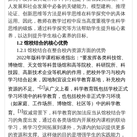
人发展和社会发展中必备的关键能力。模型建构、推理
论证、创新思维等方法是科学思维在科学探究中的具体
运用。因此，教师在教学过程中应当高度重视学生科学
思维的锻炼，通过科学探究等方法帮助学生提升核心素
养，以达到提升学生核心素养的目标。
1.2
馆校结合
的核心优势
1.2.1
馆校结合在整合校内资源方面的优势
2022
年版科学课程标准指出：“要发挥各类科技馆、
博物馆、天文馆等科普场馆和高等院校、科研院所、科
技园、高新技术企业等机构的作用，把校外学习与校内
学习结合起来，因地制宜设立科学教育基地，补充校内
[
]
2
资源的不足。”
从广义上看，科学教育既包括学校正式
学习环境中的科学教育，也包括校外非正式学习环境
（如家庭、工作场所、博物馆、社区等）中的科学教
[
]
3
育
。
双减背景下，科学教育的加法应当从馆校结合学
习的角度出发，通过在各类场馆内开展校内课程的联动
学习，将学习空间拓展到课外，为课内的知识提供更多
的资源和支撑。这样做的目的是增强学生的实践能力，