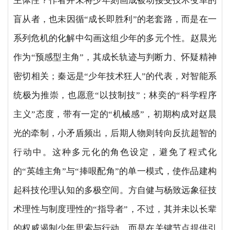
主体性？作者并未将少年刻画成被动接受技术变革的
盲从者，也未因循“成长即胜利”的老套路，而是在一
系列危机的化解中勾画这组少年的多元个性。赵晨光
作为“预感型主角”，其成长轨迹与判断力、怀疑精神
密切相关；秦远是“少年技术狂人”的代表，对智能系
统极为推崇，也愿意“以技制技”；林奕的“科学程序
主义”态度，带有一定的“机械感”，初期构成对赵晨
光的牵制，小矛盾频出，后期人物则转向反抗超智的
行动中。这种多元化的角色设定，避免了程式化
的“英雄主角”与“捧哏配角”的单一模式，使作品建构
起科技伦理认知的多极空间。方自健与杨致远象征技
术理性与制度理性的“指导者”，不过，其并未以长辈
的权威遏制少年思索与行动，而是在关键节点提供引