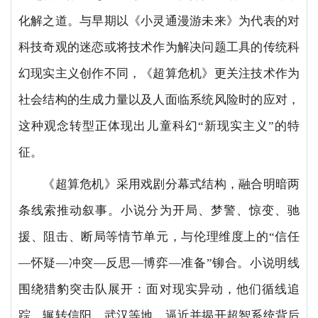
化解之道。与早期以《小灵通漫游未来》为代表的对
科技奇观的迷恋或将技术作为解决问题工具的传统科
幻现实主义创作不同，《超算危机》更关注技术作为
社会结构的生成力量以及人面临系统风险时的应对，
这种观念转型正体现出儿童科幻“新现实主义”的特
征。
《超算危机》采用戏剧分幕式结构，融合明暗两
条线索推动叙事。小说分为开局、梦警、惊变、驰
援、阻击、断局等情节单元，与伦理维度上的“信任
—怀疑—冲突—反思—博弈—准备”铆合。小说明线
围绕猎豹突击队展开：面对现实异动，他们循线追
踪，辗转信阳、武汉等地，逼近并揭开超智系统背后