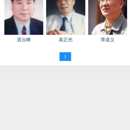
居云峰
袁正光
章道义
1