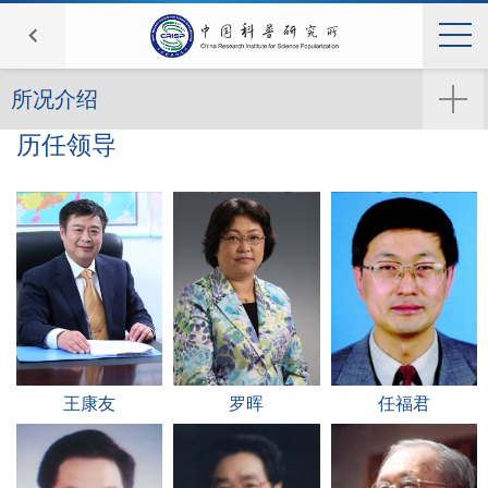
所况介绍
历任领导
王康友
罗晖
任福君